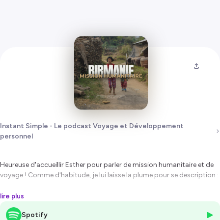
Instant Simple - Le podcast Voyage et Développement
personnel
Heureuse d'accueillir Esther pour parler de mission humanitaire et de
voyage ! Comme d'habitude, je lui laisse la plume pour se description :
"Si l'idée de faire une mission humanitaire vous a déjà traversé l'esprit,
lire plus
foncez ! Vous allez vivre une expérience incroyablement enrichissante
Spotify
✨