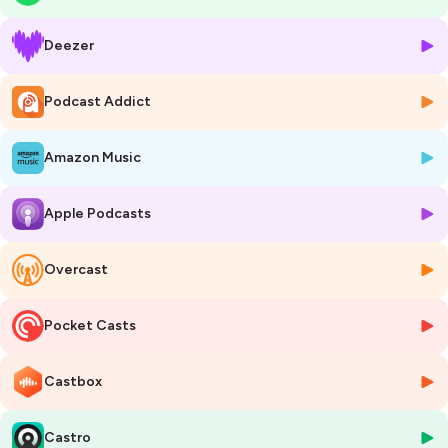
Vous en sortirez grandi.e et transformé.e avec une nouvelle vision du
voyage qu'est la vie 🫶"
Deezer
Retrouvez Esther sur instagram : @neskatraveller
🗺️Découvre la formation Âme Vagabonde et organise ton premier
Podcast Addict
voyage solo sereinement :
subscribepage.io/amevagabonde
Amazon Music
Chaque mardi, retrouve un épisode de podcast voyage et
développement personnel, qui retrace une histoire de voyage, un
témoignage inspirant, une aventure. Entre voyage émotionnel,
Apple Podcasts
exploration, découverte du monde, chaque épisode regorge de
conseils, d'authenticité, de sortie de zone de confort. Vois ces
épisodes comme ton mindset booster de la semaine, qui vient te
Overcast
prouver que TOUT est possible. 💥
Pocket Casts
Si toi aussi tu as un récit de voyage à raconter, contacte moi sur
instagram : @instant_simple 📩
Castbox
Hébergé par Ausha. Visitez
ausha.co/politique-de-confidentialite
pour plus d'informations.
Castro