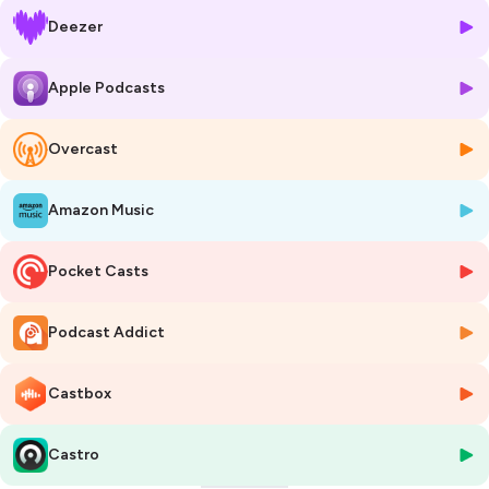
universelles telles que la résilience, l'éducation et la quête de soi.
Deezer
🎧 Écoutez dès maintenant sur votre plateforme de podcast préférée
!
Apple Podcasts
Hébergé par Ausha. Visitez
ausha.co/politique-de-confidentialite
pour plus d'informations.
Overcast
Amazon Music
Pocket Casts
Podcast Addict
Castbox
Castro