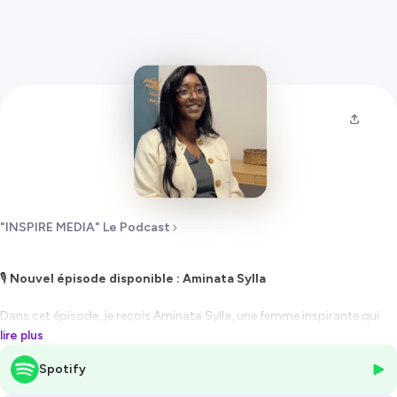
"INSPIRE MEDIA" Le Podcast
🎙️
Nouvel épisode disponible : Aminata Sylla
Dans cet épisode, je reçois Aminata Sylla, une femme inspirante qui
nous partage son parcours de vie. Elle revient sur son enfance, son
lire plus
rapport à l'école et aux autres, ainsi que les défis qu'elle a dû relever
Spotify
pour devenir la personne qu'elle est aujourd'hui.
Un témoignage authentique et touchant qui aborde des thématiques