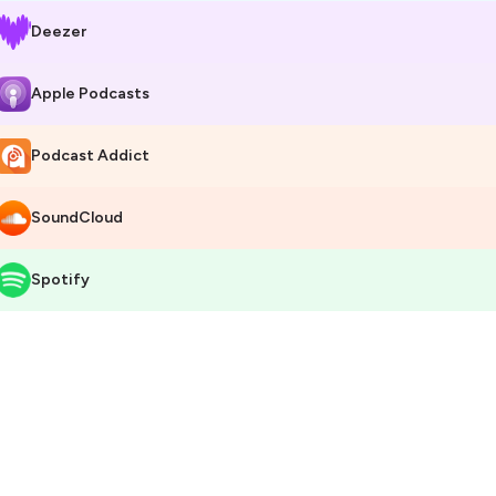
Deezer
Apple Podcasts
Podcast Addict
SoundCloud
Spotify