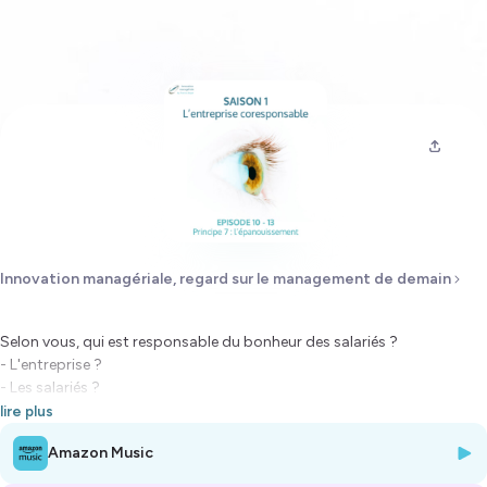
Innovation managériale, regard sur le management de demain
Selon vous, qui est responsable du bonheur des salariés ?
- L'entreprise ?
- Les salariés ?
- Les deux ?
lire plus
Amazon Music
D'après un sondage réalisé en 2021, 82% des salariés estiment que
leur entreprise est la principale responsable de leur bonheur. Que faut-