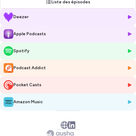
Liste des épisodes
transparente les réussites, mais aussi les échecs.
Deezer
Pour en savoir plus sur Pixelis :
https://www.pixelis.com/
Pour en savoir plus sur Lakaa
https://www.lakaa.io/
Apple Podcasts
Hébergé par Ausha. Visitez
ausha.co/politique-de-confidentialite
pour plus d'informations.
Spotify
Podcast Addict
Pocket Casts
Amazon Music