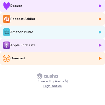
Kilometer vor uns heute und das letzte Stück sind wir sieben Kilometer
Deezer
durch die Bucht vor dem Mont St. Michel unterwegs. Wir starten mit
der aufgehenden Sonne im Rücken, genießen ein Frühstück mit
Brioche, Kaffee und Calvados. Und auch wenn mein Französisch nicht
Podcast Addict
perfekt ist, genieße ich die Unterhaltungen mit den anderen
Pilger:innen, das ist inzwischen mehr als Small Talk und gemeinsam
Amazon Music
ziehen wir kurz vor dem Ende der Tour ein kleines Zwischenfazit. Hinter
der Brücke von Pontaubault (wer sich für Geschichte und den zweiten
Weltkrieg interessiert, hat vielleicht schon mal was von dieser Brücke
Apple Podcasts
gehört) machen wir nochmal ein langes Picknick, bevor es dann über
die Salzwiesen zur Bucht vor dem Mont St. Michel geht. Hier erwartet
uns Rafael, der uns sicher durch die Bucht bringen wird. Die Dynamik
Overcast
der Gezeiten hier ist einmalig in Europa und es ist gut zu wissen, wie
man sich aus dem Treibsand befreit, sollte man einsinken. Barfuss und
in kurzen Hosen laufen wir erst noch ein Stück an der Küstenlinie
entlang, dann weiter durchs Watt. Es ist unbeschreiblich, sich dem
Powered by Ausha 🚀
Mont St. Michel auf diese Weise zu nähern. Und noch unbeschreiblicher
Legal notice
dann dort anzukommen. An diesem Ort, der eine faszinierende
Geschichte hat und schon für die Kelten „ein Kraftplatz“ war.
Wir feiern unsere Ankunft bei Galettes und Bier. Danach machen wir