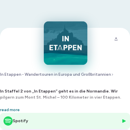
In Etappen - Wandertouren in Europa und Großbritannien
In Staffel 2 von „In Etappen“ geht es in die Normandie. Wir
pilgern zum Mont St. Michel – 100 Kilometer in vier Etappen.
Folge 3
read more
Spotify
Das große Finale: Heute geht’s auf die letzte Etappe zum Mont St.
Michel. Der Wecker klingelt um 5 Uhr. Wir haben nochmal knapp 30