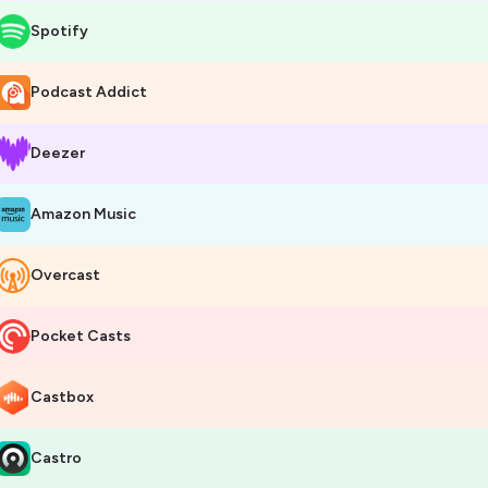
Spotify
Podcast Addict
Deezer
Amazon Music
Overcast
Pocket Casts
Castbox
Castro