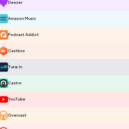
Deezer
éation musicale : Allan Deschamps,
0 le Sign
(saison 1, 2, 3) puis Alice 
6, 7)
Amazon Music
génierie du son : Alice Krief,
Les belles Fréquences
uaché joaillier symbole du podcast :
Frédéric Mané
Podcast Addict
 était une fois le bijou est le seul podcast thématique de la joaillerie 
e
Il était une fois le bijou
Castbox
elques mots sur
Il était une fois le bijou
le studio de podcasts : le spécia
Tune In
 luxe. L'agence de podcasts pour créer votre podcast de marque, des 
illerie !
Castro
bergé par Ausha. Visitez
ausha.co/politique-de-confidentialite
pour pl
YouTube
Overcast