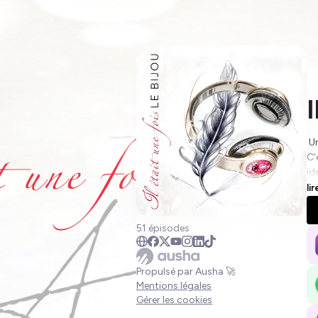
I
Un
C’
id
mé
li
to
Vo
51 épisodes
jo
Je
al
Propulsé par Ausha 🚀
ég
Mentions légales
joa
Gérer les cookies
Êt