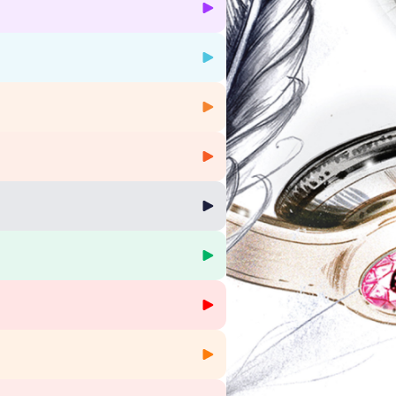
Krief,
Les Belles Fréquences
(saison 4,
par Anne Desmarest de Jotemps, fondatrice
liste du podcast joaillerie, savoir-faire
partenariats ou simplement écouter la
us d'informations.