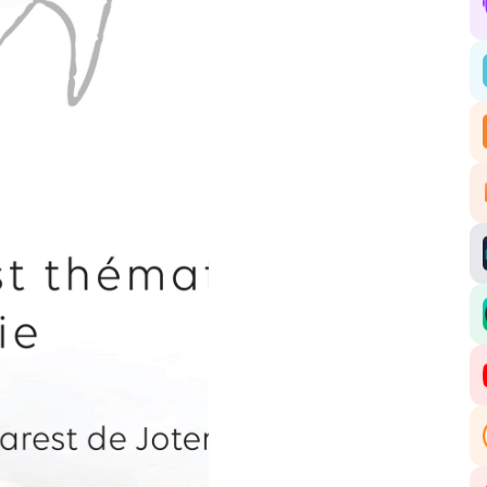
Cr
5, 
In
Go
Il
d
Qu
et
joa
Hé