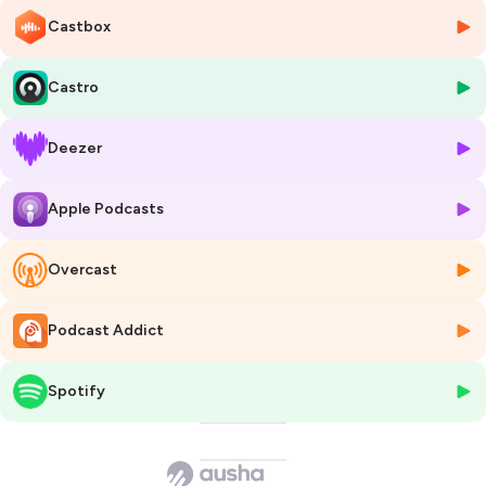
Castbox
Castro
Deezer
Apple Podcasts
Overcast
Podcast Addict
Spotify