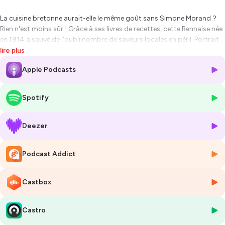
La cuisine bretonne aurait-elle le même goût sans Simone Morand ?
Rien n'est moins sûr ! Grâce à ses livres de recettes, cette Rennaise née
en 1914 a sauvé de l'oubli nombre de saveurs locales en péril. Portrait
posthume d'une infatiguable cuisinière !
lire plus
Apple Podcasts
Hébergé par Ausha. Visitez
ausha.co/politique-de-confidentialite
pour plus d'informations.
Spotify
Deezer
Podcast Addict
Castbox
Castro