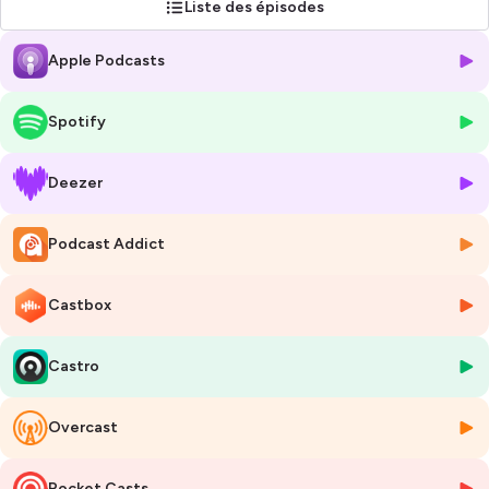
Liste des épisodes
Hébergé par Ausha. Visitez
ausha.co/politique-de-confidentialite
Apple Podcasts
pour plus d'informations.
Spotify
Deezer
Podcast Addict
Castbox
Castro
Overcast
Pocket Casts