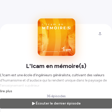
L'Icam en mémoire(s)
L’Icam est une école d’ingénieurs généraliste, cultivant des valeurs
d’humanisme et d’audace qui la rendent unique dans le paysage de
l’enseignement supérieur.
Ce podcast donne la parole aux femmes et aux hommes qui donnent
lire plus
vie au projet si singulier de l’Icam, à travers la pédagogie, l’ouverture
36 épisodes
au Monde, l’innovation ou encore l’esprit d’entreprendre.
Écouter le dernier épisode
Il garde “en mémoire(s)” ce qui fait la richesse de l’école, au bénéfice
des étudiants d’hier, d’aujourd’hui et de demain.