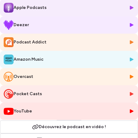
Nous sommes généalogistes successoraux. Nous recherchons des
Apple Podcasts
héritiers inconnus pour leur transmettre souvent bien plus qu'un
héritage : une partie de leur histoire ! "
Histoires en héritage
", vous
invite à découvrir les destins hors du commun de ces hommes et de
Deezer
ces femmes dont la vie a été partiellement révélée après leur mort.
Podcast Addict
Fondée en 1894,
Coutot-Roehrig
est la première société européenne
de recherche d'héritiers, retrouvez-nous sur
https://www.coutot-
roehrig.com/
Amazon Music
Suivez nous sur Instagram (@coutot_roehrig_fr), TikTok
(@coutot_roehrig), Twitter (@Coutot_Roehrig), Linkedin (coutot-
Overcast
roehrig) et Facebook (@coutotroehrig)
Pocket Casts
Vous aimerez cette émission, si vous aimez ces sujets :
héritage • patrimoine et généalogie • quête d'héritiers • histoires de
YouTube
vie • révélations de famille • généalogie successorale • enquêtes de
succession
Découvrez le podcast en vidéo !
Hébergé par Ausha. Visitez
ausha.co/politique-de-confidentialite