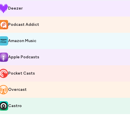
Deezer
Podcast Addict
Amazon Music
Apple Podcasts
Pocket Casts
Overcast
Castro