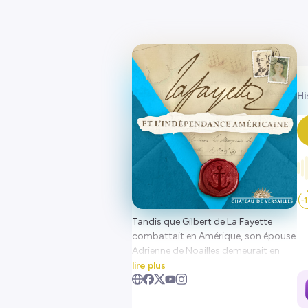
Hi
Tandis que Gilbert de La Fayette
combattait en Amérique, son épouse
Adrienne de Noailles demeurait en
France. Depuis les champs de
lire plus
batailles, il lui écrit.
À travers les lettres échangées entre