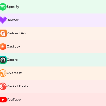
Spotify
Deezer
Podcast Addict
Castbox
Castro
Overcast
Pocket Casts
YouTube