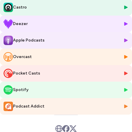
La boutique High Side : https://boutique.highside-moto.com/
Castro
Suivez-nous sur Facebook : https://www.facebook.com/High-Side-
374144846056802/?fref=ts
Suivez-nous sur Instagram :
Deezer
https://www.instagram.com/highsidemoto/?hl=fr
Suivez-nous sur TikTok : https://www.tiktok.com/@highsidemoto
Apple Podcasts
Plus de High Side sur : https://www.highside-moto.com/
Bader Benlekehal :
Facebook
: https://www.facebook.com/baderbenlekehal/?fref=ts
Overcast
Instagram
: https://www.instagram.com/baderbenlekehal/?hl=fr
Franck Noury :
Facebook
: https://www.facebook.com/thornbikes/
Pocket Casts
Instagram
: https://www.instagram.com/thornbikes/
Adrian Parassol :
Spotify
Facebook
: https://www.facebook.com/adrian.parassol/?fref=ts
Instagram
: https://www.instagram.com/adrianoni/?hl=fr
Podcast Addict
Hébergé par Ausha. Visitez
ausha.co/politique-de-confidentialite
pour plus d'informations.