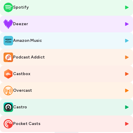
d’étude autour des questions de société, de sujets en débat, d’étude
Spotify
de la tradition juive dans une approche moderne. Disponible
également en Podcast sur toutes les plateformes ! Apple Podcast
Spotify Deezer Podcast Addict Google Podcast Ausha Pour plus de
Deezer
contenus, suivez nous sur nos réseaux ! Instagram @adath.shalom
Facebook @Adath Shalom © Adath Shalom Communauté Massorti
Amazon Music
Hébergé par Ausha. Visitez
ausha.co/politique-de-confidentialite
pour plus d'informations.
Podcast Addict
Castbox
Overcast
Castro
Pocket Casts