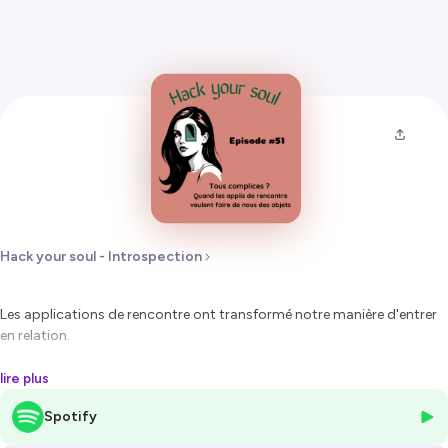
Hack your soul - Introspection
Les applications de rencontre ont transformé notre manière d'entrer
en relation.
Mais à force de filtrer, sélectionner, optimiser… sommes-nous encore
lire plus
en train de rencontrer l'autre ?
Spotify
Ou sommes-nous peu à peu devenus des consommateurs de liens, de
corps, d'émotions ?