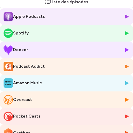
Liste des épisodes
infaillible, d’organisation béton et de productivité au max
, le
tout
appuyé par les neurosciences
.
Apple Podcasts
Seule ou avec des invités, je te donne les meilleures stratégies pour
booster ton cerveau, apprendre plus vite et travailler plus
Spotify
intelligemment
.
📌
Au programme :
Deezer
concentration,
organisation,
Podcast Addict
méthodes pour apprendre et mémoriser,
gestion du stress,
confiance en soi…
Amazon Music
Bref, tout ce qu’il te faut pour réussir sans pression !
Overcast
Moi, c’est
Laurine
, coach et formatrice en méthodologie depuis 6
ans. En 2024, j’ai aidé plus de 400 étudiants à
optimiser leur
Pocket Casts
méthode de travail et exploser leurs résultats grâce aux
stratégies issues des neurosciences
.
Castbox