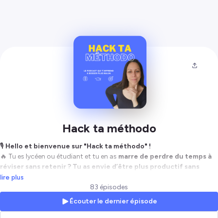
Hack ta méthodo
🎙️
Hello et bienvenue sur "Hack ta méthodo" !
🔥 Tu es lycéen ou étudiant et tu en as
marre de perdre du temps à
réviser sans retenir ? Tu as envie d’être plus productif sans
t’épuiser en bossant h24 ?
lire plus
83 épisodes
Tu es au bon endroit !
Écouter le dernier épisode
Ici, on parle
de méthode d'apprentissage efficaces, de mémoire