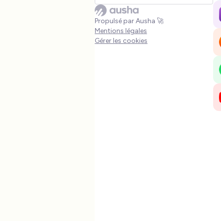
noms de société créatifs et
percutants qui correspondent
à votre vision et à votre
Propulsé par Ausha 🚀
Mentions légales
marque.
Gérer les cookies
Créer une identité graphique
avec
Canva
ou Tailor Brands
concevoir facilement des
logos, des visuels et des
supports marketing
attrayants pour donner une
identité visuelle professionnelle
à votre entreprise.
Trouver des idées de service
avec Marketnews ou
AnswerThePublic pour
découvrir les dernières
tendances du marché et à
trouver des idées de services en
analysant les recherches des
utilisateurs.
Créer une présentation
impressionnante avec Tome