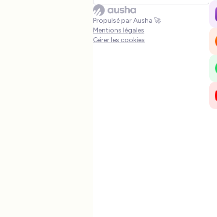
nous dévoile les 5 nouveautés les plus
attendues de l’année.
Programmation de post
Propulsé par Ausha 🚀
Mentions légales
Programmez vos posts (et
Gérer les cookies
bientôt stories) directement
depuis l’app.
Plus besoin de se lever à 5h du
matin ou d'utiliser des logiciels
externes !
Re-partage d'un post sur le
fil
Attention, Instagram privilégie
toujours la nouveauté et la
création de contenu. Ex : Si
vous êtes mentionné dans un
post vous pourrez le
repartager sur votre fil
d'actualité.
Notes
Dans vos DMs, des vignettes
de 60 caractères sont
disponibles pendant 24H.