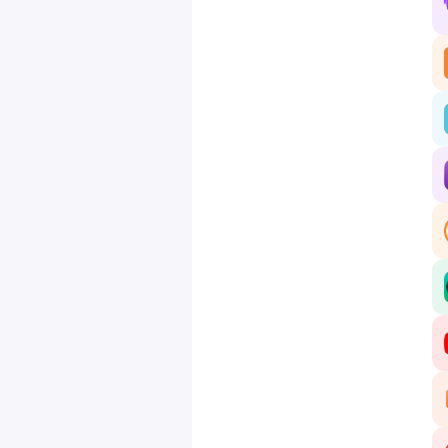
✔️
✔️
🎧
Ab
Bo
Hé