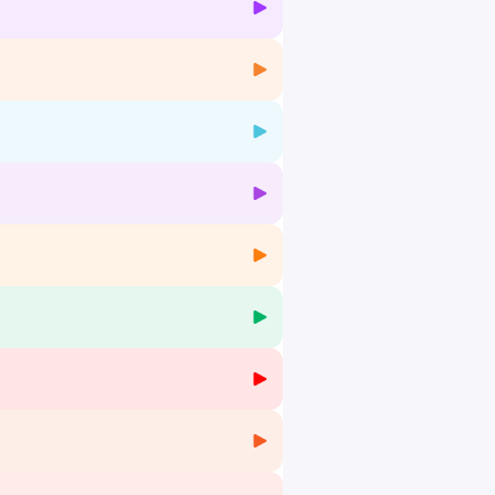
 mois.
en douceur 🌿
us d'informations.