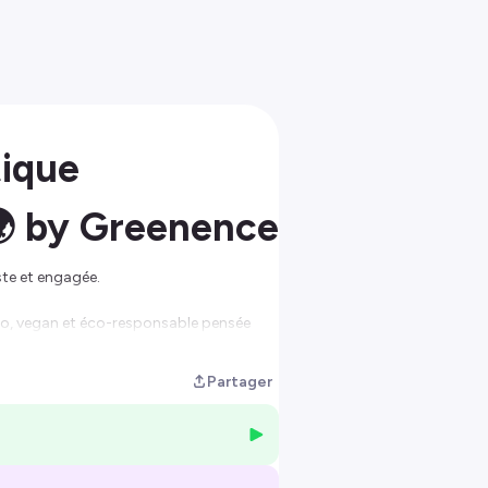
tique
🌍 by Greenence
ste et engagée.
bio, vegan et éco-responsable pensée
ulent
prendre soin d’elles sans en faire
Partager
nts clean
, et de
consommation