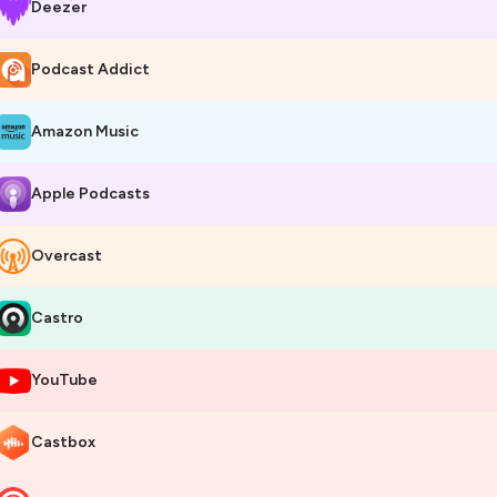
Deezer
 Comprendre ce que tu mets sur ta peau
 Ralentir sans culpabiliser
Podcast Addict
 Des épisodes courts, concrets et inspirants, à retrouver deux fois par
Amazon Music
onne-toi pour ne rien manquer… et commence ta révolution beauté – 
nne écoute 💚
Apple Podcasts
Overcast
bergé par Ausha. Visitez
ausha.co/politique-de-confidentialite
pour pl
Castro
YouTube
Castbox