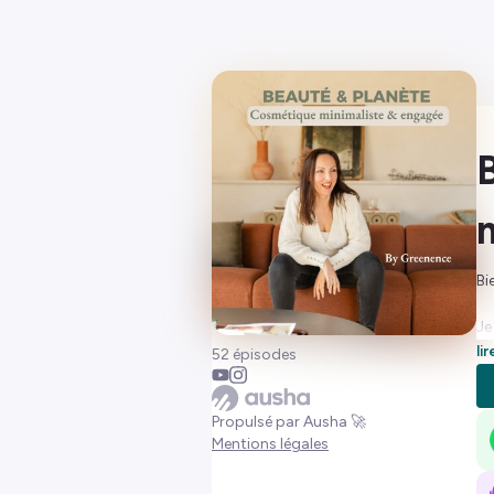
Bi
Je
po
li
52 épisodes
tr
Ic
Propulsé par Ausha 🚀
co
Mentions légales
Ch
✔️