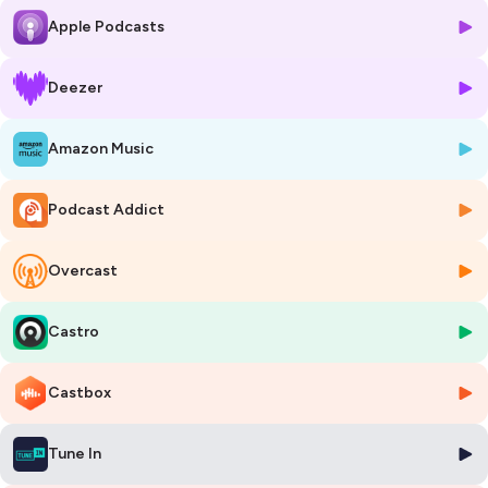
enseignante en langues étrangères. Joanna est l’illustration parfaite
Apple Podcasts
de l’interculturalité et du bien-être.
À 21 ans, Joanna part travailler en Colombie. Comment Joanna s’est-
elle adaptée à la vie là-bas ? Elle nous racontera les aventures de son
Deezer
quotidien et comment elle a rencontré l’homme de sa vie en Colombie.
Joanna a pris conscience à quel point il était important de rester en
Amazon Music
mouvement. Elle nous parlera de sa passion pour la salsa, sa
découverte du jeûne intermittent et de la longévité dans ce qu’on
appelle les zones bleues.
Podcast Addict
✅ N'oubliez pas de vous ABONNER sur votre plateforme préférée !
⭐️ 5 étoiles et un avis pour soutenir le podcast, ça m'aide beaucoup !
Overcast
MERCI !
Castro
Good Visa est produit et présenté par Camille Merel.
Collaboration:
goodvisapodcast@gmail.com
Castbox
Références :
Le café du bout du monde,
John Strelecky,
éditions
Leduc
poche
Tune In
Les secrets du yoga,
Clémentine Erpicum
et
Cäät
, éditions
La