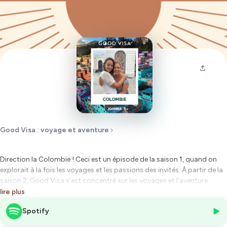
Good Visa : voyage et aventure
Direction la Colombie ! Ceci est un épisode de la saison 1, quand on
explorait à la fois les voyages et les passions des invités. À partir de la
saison 2, Good Visa s’est concentré sur les voyages et l’aventure.
Merci pour votre indulgence sur ces débuts qui montrent aussi le
lire plus
chemin parcouru (et oui promis, le son s’est amélioré) 🙃
Spotify
Coup de foudre à l’autre bout du monde. Je reçois Joanna,