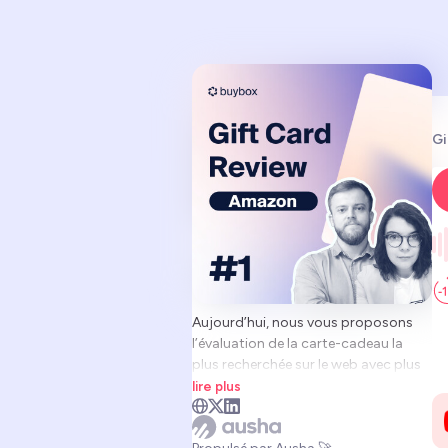
Gi
Aujourd’hui, nous vous proposons
l’évaluation de la carte-cadeau la
plus recherchée sur le web avec plus
de 30 000 recherches mensuelles :
lire plus
Amazon. Et l'impact du programme
carte cadeau sur l'activité e-