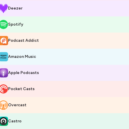
Deezer
Spotify
Podcast Addict
Amazon Music
Apple Podcasts
Pocket Casts
Overcast
Castro