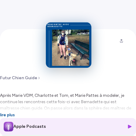
Futur Chien Guide
Après Marie VDM, Charlotte et Tom, et Marie Pattes à modeler, je
continue les rencontres cette fois-ci avec Bernadette qui est
maîtresse chien guide. On passe alors dans la sphère des maîtres de
chiens guides, mais pas sans lien avec celui des familles d’accueil,
lire plus
puisque Bernadette est guidée aujourd’hui par Mara de l’école des
Apple Podcasts
chiens guides d’aveugles de Paris. Après s’être rencontrées quelques
fois en vrai, Bernadette nous partage son aventure auprès de ses