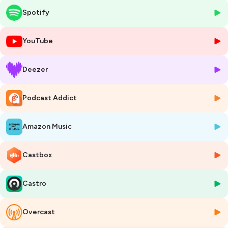
chiens guides… puisque Mara n’est pas la première !
Spotify
A l’origine sous forme d’interviews audios pour mon blog Futur Chien
Guide, avant de devenir sans le savoir les premiers épisodes de mon
podcast Futur Chien Guide !
YouTube
D’ailleurs, retrouvez dès maintenant
plein de photos de cet épisode
dans mon article dédié
sur
futurchienguide.fr
.
Deezer
=================================================
===================
Création originale : Estelle Boullu
Podcast Addict
Production, enregistrement et montage : Estelle Boullu
Musique originale : Bright de Airplanes
Amazon Music
Hébergé par Ausha. Visitez
ausha.co/politique-de-confidentialite
pour plus d'informations.
Castbox
Castro
Overcast