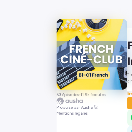
"L
ci
Hé
li
53 épisodes
11.9k écoutes
Propulsé par Ausha 🚀
Mentions légales