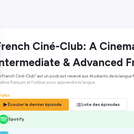
French Ciné-Club: A Cinem
Intermediate & Advanced F
e French Ciné-Club" est un podcast reservé aux étudiants de la langue f
néma français et l'utiliser pour apprendre la langue.
bergé par Ausha. Visitez
ausha.co/politique-de-confidentialite
pour pl
re plus
Écouter le dernier épisode
Liste des épisodes
Spotify