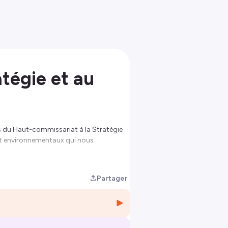
tégie et au
ts du Haut-commissariat à la Stratégie
 et environnementaux qui nous
agent avec vous les principaux résultats
Partager
ur toutes vos applications de podcast
aucun épisode.
us d'informations.