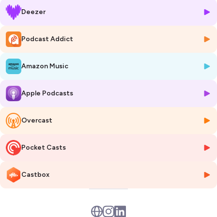
aussi transmission, politique publique et changement culturel. Une
Deezer
immersion inspirante dans les coulisses d’un monde qui se
(re)construit autrement.
________________________________________________________
Podcast Addict
________________________
Les épisodes de
Fondations
traitent d’architecture sous toutes ses
Amazon Music
formes et mettent en lumière des projets de construction et de
rénovation porteurs de sens et d’innovation.
L’émission explore d’autres façons de concevoir le bâti, pour repenser
Apple Podcasts
nos modes de vie, réinventer le métier d’architecte et imaginer un
habitat plus durable, en s’appuyant sur une architecture responsable.
En accompagnant la transition écologique,
Fondations
invite à
Overcast
réfléchir aux enjeux contemporains de l’aménagement du territoire et
à l’avenir de notre cadre de vie.
Pocket Casts
PS : Les excellents podcasts d’architecture d’Anne-Charlotte Depondt
et de Tema Archi, qui privilégient les interviews, complètent
Castbox
parfaitement mon podcast Fondations, où j'aborde le métier
d'architecte sous un angle innovant.
________________________________________________________
___________________________