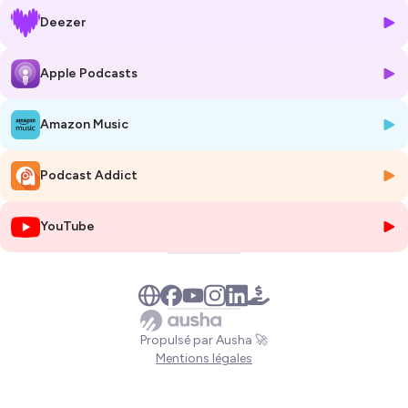
rendez-vous initiés par Station A avec le podcast Finta, qui n’ont
Deezer
qu’une seule ambition : donner la parole aux citoyens. A 10 jours d’un
nouveau rendez-vous aux urnes, dans un paysage politique plus que
jamais en recomposition, les candidats sur la première
Apple Podcasts
circonscription de l’Aveyron ont été invités à débattre et à répondre
aux questions des électeurs présents dans la salle.
Amazon Music
Accès à la santé, fermeture des services publics, emploi,
environnement : ce sont les thèmes qui ont été abordés dans ce
Podcast Addict
débat, animé par Lola Cros, journaliste indépendante et créatrice du
podcast aveyronnais Finta !
YouTube
Etaient présents :
- Stéphane Mazars, député sortant, réélu en 2022 sous la bannière
de la majorité présidentielle, Renaissance. Il a été réélu avec près de 64
% des voix en 2022 face à Léon Thébault.
- Léon Thébault, issu du parti des Ecologistes, il est le candidat du
Propulsé par Ausha 🚀
nouveau Front populaire pour ces élections. Déjà candidat en 2022
Mentions légales
sur cette première circonscription de Rodez, il avait obtenu 36% au
deuxième tour face à Stéphane Mazars.