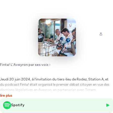
Finta! L'Aveyron par ses voix
Jeudi 20 juin 2024, à l’invitation du tiers-lieu de Rodez, Station A, et
du podcast Finta! était organisé le premier débat citoyen en vue des
élections législatives en Aveyron, en partenariat avec Totem.
lire plus
Dans le contexte politique qui succède à la dissolution de l’Assemblée
Spotify
nationale par Emmanuel Macron le 9 juin dernier, faire vivre le débat et
les idées au niveau local apparaît nécessaire. C’est l’esprit de ces