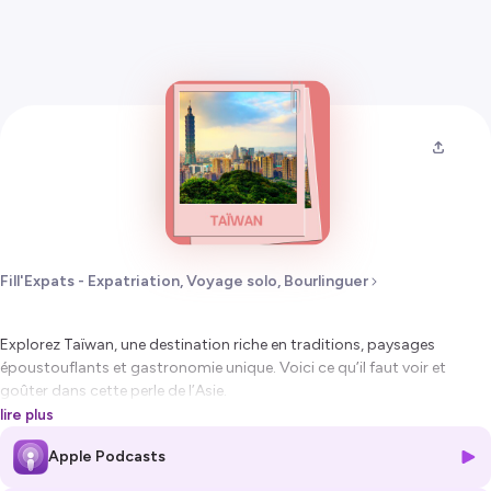
Fill'Expats - Expatriation, Voyage solo, Bourlinguer
Explorez Taïwan, une destination riche en traditions, paysages
époustouflants et gastronomie unique. Voici ce qu’il faut voir et
goûter dans cette perle de l’Asie.
lire plus
👉 Fasciné(e) par l’Asie ? Découvrez aussi l’épisode sur le Japon et
Apple Podcasts
partagez cet épisode à un(e) ami(e) fan de cuisine et de culture !