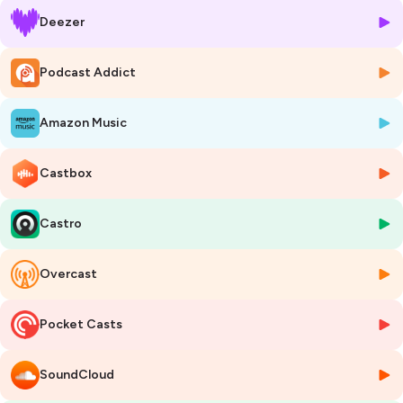
#Voyage #Taïwan #Asie #Culture #Nature
Deezer
🌍 Pour suivre les coulisses du podcast Fill’Expats et ne rien louper :
sur Instagram :
https://www.instagram.com/expat_fillexpats/
Podcast Addict
sur Facebook :
https://www.facebook.com/FillExpats/
Amazon Music
Pour retrouver facilement le lien de tous les épisodes, je te donne RDV
sur le site internet du podcast :
https://fillexpats.com/episodes/
Castbox
Hébergé par Ausha. Visitez
ausha.co/politique-de-confidentialite
Castro
pour plus d'informations.
Overcast
Pocket Casts
SoundCloud