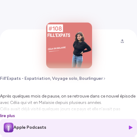
Fill'Expats - Expatriation, Voyage solo, Bourlinguer
Après quelques mois de pause, on se retrouve dans ce nouvel épisode
avec Célia qui vit en Malaisie depuis plusieurs années.
Célia avait déjà visité quelques jours ce pays et elle n’avait pas
spécialement apprécié. Après quelques années à l’étranger, elle saisit
lire plus
tout de même l’opportunité d’y poser ses valises.
Apple Podcasts
Celia est une serial expatriée : Espagne, Ecosse, Angleterre, Thaïlande
sont des pays dans lesquels elle a vécu.