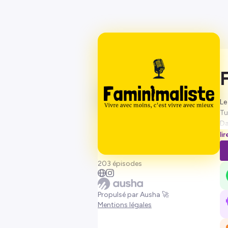
Le
Tu
Da
ac
li
Ch
203 épisodes
Propulsé par Ausha 🚀
Mentions légales
Tu
sa