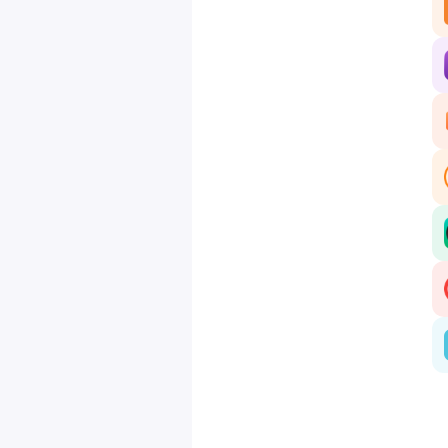
👉
ro
Hé