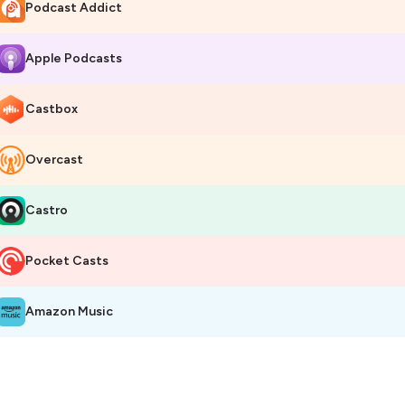
 Faminimaliste, c’est le podcast pour celles et ceux qui veulent vivre 
Podcast Addict
ute.
Apple Podcasts
bergé par Ausha. Visitez
ausha.co/politique-de-confidentialite
pour pl
Castbox
Overcast
Castro
Pocket Casts
Amazon Music