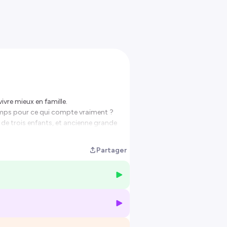
vre mieux en famille.
 temps pour ce qui compte vraiment ?
e trois enfants, et ancienne grande
née grâce au minimalisme.
Partager
et des idées concrètes pour avancer