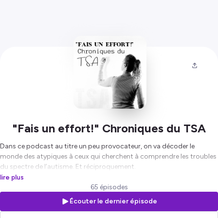
"Fais un effort!" Chroniques du TSA
Dans ce podcast au titre un peu provocateur, on va décoder le
monde des atypiques à ceux qui cherchent à comprendre les troubles
du spectre de l’autisme. Et réciproquement.
Je suis Yaëlle, ou Maya, femme mère et entrepreneuse, pair praticienne
lire plus
familiale en libéral, entourée de personnes TSA et HPI dans ma famille,
65 épisodes
mon entourage, ma vie professionnelle et associative.
Écouter le dernier épisode
🖇️Dans ces chroniques, je vous partage mon expertise d'usage, mon