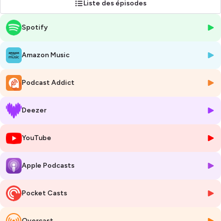
Liste des épisodes
travail de pair aidante familiale professionnelle en santé mentale et
troubles du neurodéveloppement, et de psychoéducatrice.
Spotify
🦻A retrouver sur youtube et toutes les plateformes de podcast.
✉️En savoir plus sur
mon site internet
Amazon Music
Hébergé par Ausha. Visitez
ausha.co/politique-de-confidentialite
Podcast Addict
pour plus d'informations.
Deezer
YouTube
Apple Podcasts
Pocket Casts
Overcast