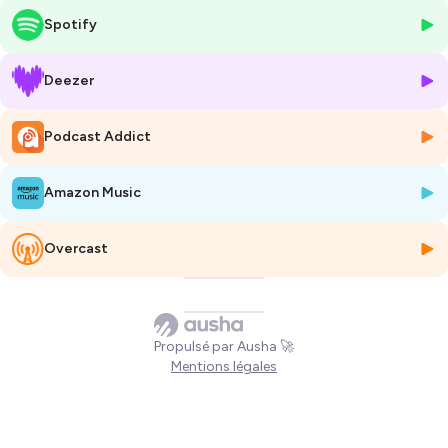
Avant de rejoindre
TikTok
à l’été 2020, en pleine période COVID et au
Spotify
démarrage de la plateforme en France, elle multiplie les expériences
dans différents univers.
Deezer
Stage en banque privée, Association de l’ancien « All Black » Byron
Kelleher, agence Sport Market, un voyage marquant en Nouvelle-
Podcast Addict
Zélande ou encore le vin et la coiffure à son retour en France, son
parcours est guidé par la curiosité et la passion.
Amazon Music
Chez TikTok France,
Anna participe à l’essor du sport sur la
plateforme devenue incontournable
pour les fans, les ayants droit
et les créateurs de contenu.
Overcast
« Pour la 1ere fois de ma vie on me fait une offre supérieure à celle que
je demande »
raconte Anna lorsqu’elle se remémore ses entretiens
d’embauche.
Propulsé par Ausha 🚀
Mentions légales
Dans cet épisode, Anna revient sur certains dossiers « sport » et
notamment les coulisses de grands projets menés sur le Tour de
France ou encore Paris 2024.