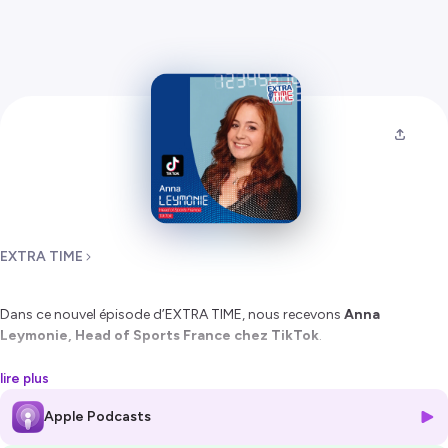
EXTRA TIME
Dans ce nouvel épisode d’EXTRA TIME, nous recevons
Anna
Leymonie, Head of Sports France chez TikTok
.
Passionnée de rugby et notamment du Stade Toulousain depuis
lire plus
l’enfance, Anna s’est construite avec une conviction forte : travailler
Apple Podcasts
dans des secteurs qui font vibrer !