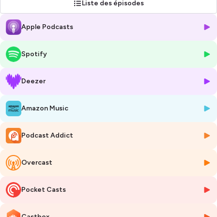
Liste des épisodes
pour plus d'informations.
Apple Podcasts
Spotify
Deezer
Amazon Music
Podcast Addict
Overcast
Pocket Casts
Castbox