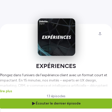
EXPÉRIENCES
Plongez dans l’univers de l’expérience client avec un format court et
impactant. En 15 minutes, nos invités – experts en UX design,
marketing, CRM, e-commerce et intelligence artificielle – décryptent
les enjeux et innovations qui façonnent la relation client aujourd’hui.
lire plus
Un podcast clair, accessible et inspirant, pour élargir vos perspectives
13 épisodes
et mieux comprendre ces sujets essentiels.
Écouter le dernier épisode
Hébergé par Ausha. Visitez
ausha.co/politique-de-confidentialite