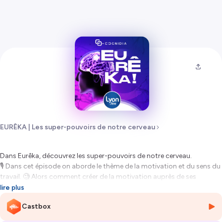
EURÊKA | Les super-pouvoirs de notre cerveau
Dans Eurêka, découvrez les super-pouvoirs de notre cerveau.
🎙️ Dans cet épisode on aborde le thème de la motivation et du sens du
travail. 🧐 Alors comment créer de la motivation auprès de ses
collaborateurs ?
lire plus
Castbox
« Eurêka Les super-pouvoirs de notre cerveau » à écouter sur LYON
1ère tous les jeudis à 7h30 et les samedis à 9h30. Avec
Cognidia