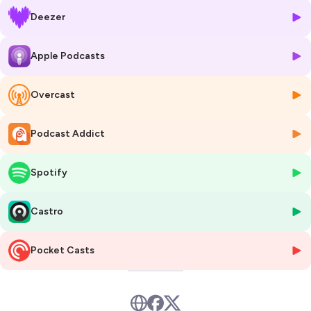
«apprenez, agissez et innovez grâce aux sciences cognitives»
Deezer
Hébergé par Ausha. Visitez
ausha.co/politique-de-confidentialite
pour plus d'informations.
Apple Podcasts
Overcast
Podcast Addict
Spotify
Castro
Pocket Casts