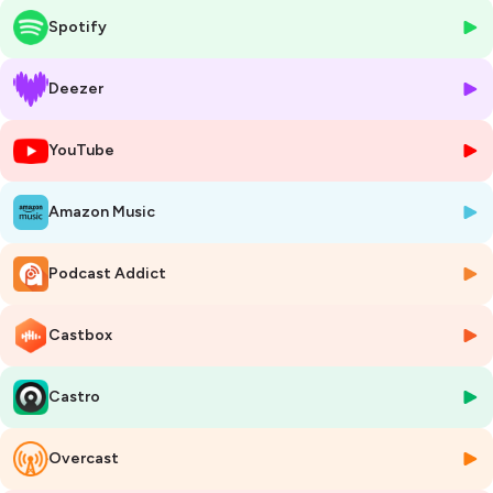
conseillant. Tu réussiras à mettre en lumière ta motivation pour
Spotify
choisir qui tu veux être et peut-être même que tu découvriras la liberté
de juste être toi-même.
Deezer
Tu découvres mon podcast ?
😉
Salut à toi ! Je m'appelle Robin, je suis étudiant en
YouTube
télécommunications. Dans ce podcast je te donne les conseils, les
méthodes, les astuces qui m’ont permis de réussir mes études mieux
que les autres en travaillant jusqu’à deux fois moins.
Amazon Music
En gagnant en efficacité dans ton travail, tu seras plus productif et tu
pourras même gagner du temps libre ! Tu peux aussi me retrouver sur
Instagram :
https://www.instagram.com/robintyonnel/
Podcast Addict
Musique : Beat the Silence — Broke in Summer
Castbox
Lien : https://youtu.be/GG7Jwnkpj5M
Hébergé par Ausha. Visitez
ausha.co/politique-de-confidentialite
Castro
pour plus d'informations.
Overcast