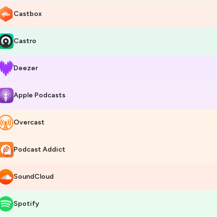
Castbox
Castro
Deezer
Apple Podcasts
Overcast
Podcast Addict
SoundCloud
Spotify