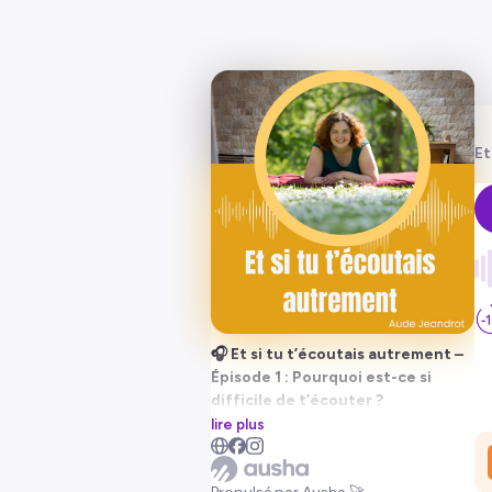
Et
🎧 Et si tu t’écoutais autrement –
Épisode 1 : Pourquoi est-ce si
difficile de t’écouter ?
lire plus
Bienvenue dans
Et si tu t’écoutais
autrement
, le podcast qui t’aide à te