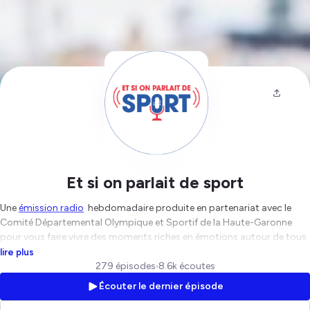
Et si on parlait de sport
Une
émission radio
hebdomadaire produite en partenariat avec le
Comité Départemental Olympique et Sportif de la Haute-Garonne
pour vous faire vivre des moments riches en émotions autour de tous
les sports et dans tous les domaines environnants.
lire plus
Diffusée sur les ondes numériques tous les mercredis, cette émission
279 épisodes
8.6k écoutes
vous emmène à la rencontre du vrai sport, celui qui vous fait vibrer,
Écouter le dernier épisode
de sportifs de tous niveaux, d'invités passionnés par l'univers qui les
anime au quotidien.