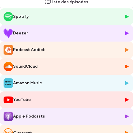
Liste des épisodes
Dans un format rythmé à l'instar d'une rencontre sportive, vous
découvrirez le sport dans toutes ses facettes et dans toutes ses
Spotify
valeurs profondes !
Hébergé par Ausha. Visitez
ausha.co/politique-de-confidentialite
Deezer
pour plus d'informations.
Podcast Addict
SoundCloud
Amazon Music
YouTube
Apple Podcasts
Overcast