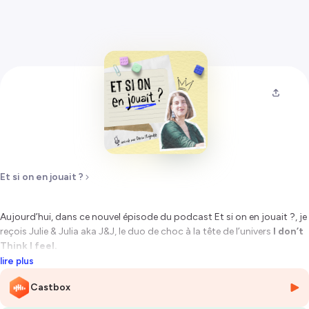
Et si on en jouait ?
Aujourd’hui, dans ce nouvel épisode du podcast
Et si on en jouait ?,
je
reçois Julie & Julia aka J&J, le duo de choc à la tête de l’univers
I don’t
Think I feel.
lire plus
Au quotidien, elles accompagnent les frelances et les entrepreneur·ses
Castbox
à développer leur entreprise sur le web en alliant organisation,
stratégie, sérénité et kiff !