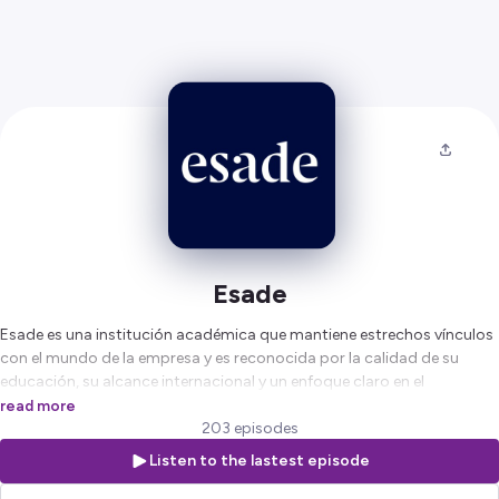
Esade
Esade es una institución académica que mantiene estrechos vínculos
con el mundo de la empresa y es reconocida por la calidad de su
educación, su alcance internacional y un enfoque claro en el
desarrollo holístico de la persona. Contenidos sobre empresa,
read more
innovación y tecnología, agenda global y retos sociales ofrecidas por
203 episodes
Do Better, el hub de conocimiento de Esade.
Listen to the lastest episode
Hosted on Ausha. See
ausha.co/privacy-policy
for more information.