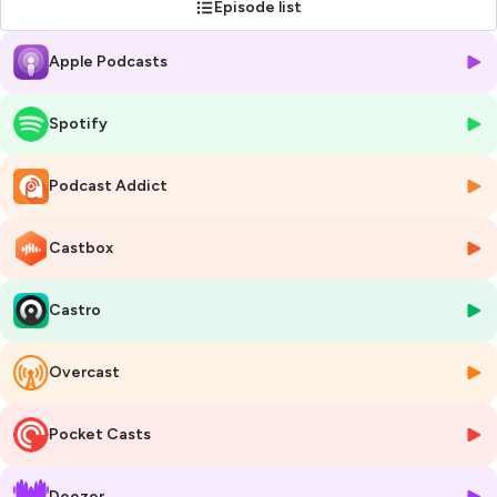
Episode list
Apple Podcasts
Spotify
Podcast Addict
Castbox
Castro
Overcast
Pocket Casts
Deezer