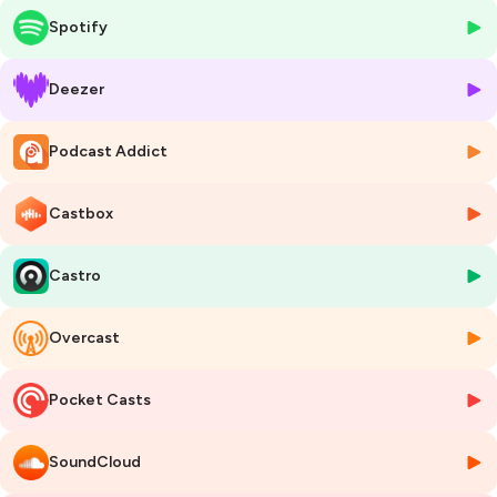
plusieurs ouvrages spécialisés, dont “C’est quoi la théorie polyvagale
Spotify
?”
(2023) et “Les 7 cerveaux de notre corps” avec près de 6 000 ex
vendus.
Deezer
Tous deux sont co-auteurs du livre Deux cœurs à coeur, un soin
thérapeutique page après page, qu'ils viennent nous présenter dans
Podcast Addict
cette émission.
Chacun d'eux est riche de son parcours, et complémentaire de son
partenaire. Un échange où transparaît la complicité, la tendresse et la
Castbox
bienveillance entre nos deux auteurs.
Castro
Hébergé par Ausha. Visitez
ausha.co/politique-de-confidentialite
pour plus d'informations.
Overcast
Pocket Casts
SoundCloud