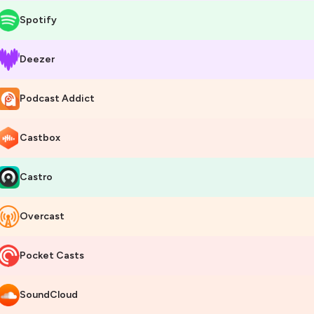
Spotify
Deezer
Podcast Addict
Castbox
Castro
Overcast
Pocket Casts
SoundCloud