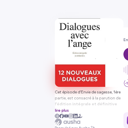
En
Cet épisode d’Envie de sagesse, 1ère
partie, est consacré à la parution de
l’édition intégrale et définitive
des
Dialogues avec l’ange
, le
lire plus
18/02/2026 chez
Aubier.
Pour en parler, Nous avons invité