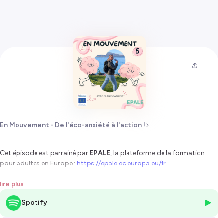
En Mouvement - De l'éco-anxiété à l'action !
Cet épisode est parrainé par
EPALE
, la plateforme de la formation
pour adultes en Europe :
https://epale.ec.europa.eu/fr
Et si la plus grande force d'un entrepreneur, c'était simplement
lire plus
d'être vrai ?
Spotify
Au bord du lac d'Annecy, à Menthon-Saint-Bernard, nous marchons
avec
Claire Gadroit
, entrepreneuse depuis 23 ans et fondatrice des