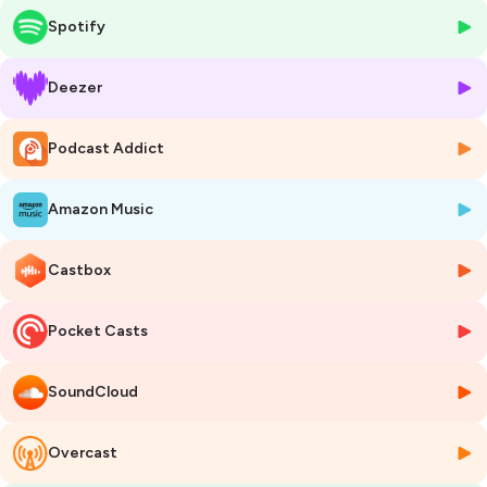
internationale ou bien même d'un travail frontalier.
Spotify
Afin de déterminer la loi applicable, plusieurs critères entrent en jeu.
Deezer
Est-ce-que les parties ont ou non choisi la loi applicable au contrat de
travail international?
Podcast Addict
Est-ce qu'il existe des lois qui s'appliquent automatiquement, quel
que soit le choix des parties?
Amazon Music
Hébergé par Ausha. Visitez
ausha.co/politique-de-confidentialite
Castbox
pour plus d'informations.
Pocket Casts
SoundCloud
Overcast