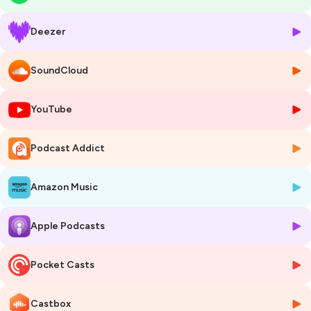
des radars de la communauté enseignante. Pourtant largement
répandue notamment en lycée professionnel, il peut avoir des
Deezer
conséquences sur les parcours scolaires et ne doit pas être ignorée
des communautés éducatives ni des décideurs politiques
.
SoundCloud
🎙️
Christian CAMPO, secrétaire de rédaction au Céreq, nous partage en
quelques minutes les principaux résultats de cette analyse et ce qu'il
YouTube
faut en retenir.
📘 La publication complète est à retrouver sur
Podcast Addict
:
https://www.cereq.fr/le-travail-invisible-des-lyceennes-ces-eleves-
qui-cumulent-etudes-et-activites-remunerees
Amazon Music
Hébergé par Ausha. Visitez
ausha.co/politique-de-confidentialite
pour plus d'informations.
Apple Podcasts
Pocket Casts
Castbox