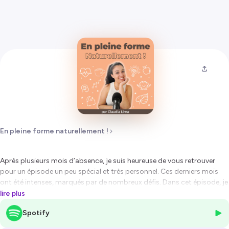
En pleine forme naturellement !
Après plusieurs mois d’absence, je suis heureuse de vous retrouver
pour un épisode un peu spécial et très personnel. Ces derniers mois
ont été intenses, marqués par de nombreux défis. Dans cet épisode, je
partage avec vous les enseignements que j’ai tirés de cette période
lire plus
compliquée, et je vous invite à réfléchir à une question essentielle :
est-
Spotify
ce que vous faites preuve de la même bienveillance envers
vous-même qu’envers vos proches ?