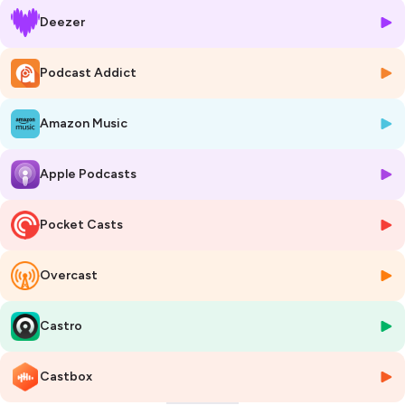
Deezer
Nous parlerons de l’importance de s’accorder du temps, d’accepter
de ralentir et de remplacer l’autocritique par un dialogue intérieur
bienveillant 🤍
Podcast Addict
Retrouvez l’essentiel de cet épisode sous forme d’article pour
Amazon Music
retrouver facilement les idées principales :
https://www.claudia-
lima.fr/actualites/articles/soyez-gentil-le-avec-vous-meme-conseils-
pour-cultiver-la-bienveillance-interieure
Apple Podcasts
Explorez davantage et échangeons sur les réseaux sociaux :
* Visitez mon site web : www.claudia-lima.fr
Pocket Casts
* Suivez-moi sur Instagram et TikTok : @madame_reflexologie
* Rejoignez-moi sur Facebook : @madame_reflexologie
Overcast
* Vous êtes un professionnel ? On se retrouve sur LinkedIn !
⚠️ Avis important : ***** Tous les sujets abordés dans ce podcast
Castro
s'inscrivent dans une démarche complémentaire et intégrative et ne
remplacent en AUCUN CAS un traitement ou un suivi médical *****
Castbox
Hébergé par Ausha. Visitez
ausha.co/politique-de-confidentialite