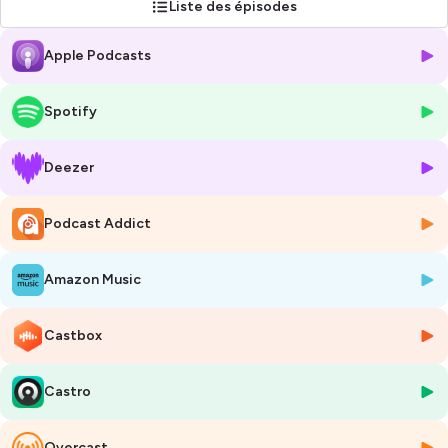
Liste des épisodes
ont été confrontées. Elles ont accepté de se confier à Catherine
Cerisey, elle-même touchée à 37 ans par un cancer du sein, et
Apple Podcasts
partagent avec nous leur histoire sans aucun filtre et sans aucun
tabou !
« Elles parlent santé », des trajectoires de vie et de résilience, un
Spotify
podcast à l’initiative de Hologic.
Bonne écoute !
Deezer
Podcast Addict
MISC-08324-FRA-FR_001_01 • 2022 • Tous droits réservés. Hologic
et les logos associés sont des marques commerciales et/ou des
Amazon Music
marques déposées d’Hologic, Inc. et/ou de ses filiales aux États-Unis
et/ou dans d’autres pays. Les points de vue et les opinions exprimés
dans ces épisodes par des tiers sont les leurs et ne reflètent pas
Castbox
nécessairement ceux d'Hologic. Ces informations sont fournies à titre
d'information uniquement et ne constituent pas un avis médical.
Castro
Veuillez contacter votre professionnel de santé pour obtenir des
conseils spécifiques concernant votre santé ou votre traitement.
Overcast