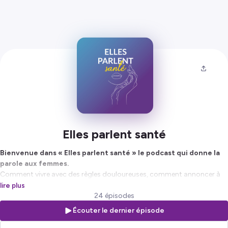
Elles parlent santé
Bienvenue dans « Elles parlent santé » le podcast qui donne la
parole aux femmes.
Comment vivre avec des règles douloureuses, comment annoncer à
son compagnon qu’on a contracté une IST, comment passer le cap
lire plus
de la ménopause, dépasser un cancer ou se rétablir d’une dépression…
24 épisodes
?
Écouter le dernier épisode
La première saison du podcast « Elles parlent santé » aborde des
problématiques auxquelles des femmes, anonymes ou influenceuses,