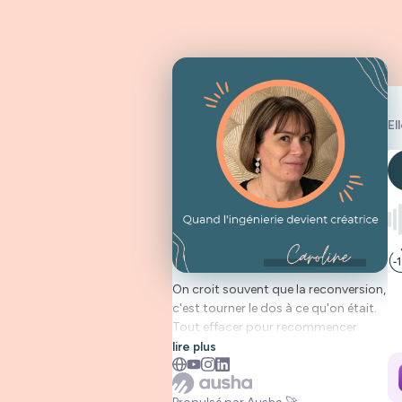
El
On croit souvent que la reconversion,
c'est tourner le dos à ce qu'on était.
Tout effacer pour recommencer
ailleurs.
lire plus
Caroline a fait autre chose. Ingénieure
en aéronautique spécialisée dans les