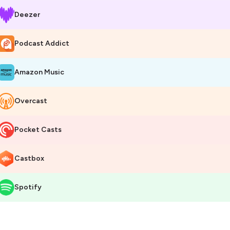
Deezer
Podcast Addict
Amazon Music
Overcast
Pocket Casts
Castbox
Spotify