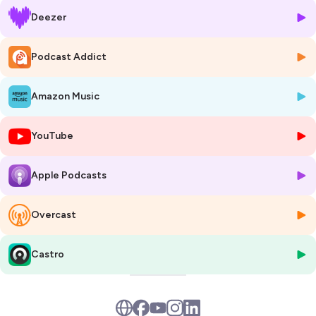
occasion de développer une citoyenneté numérique plus
Deezer
consciente et plus durable ?
Tu veux en savoir plus ? Alors
connecte-toi ! Bonne écoute
Podcast Addict
Hébergé par Ausha. Visitez
ausha.co/politique-de-confidentialite
pour plus d'informations.
Amazon Music
YouTube
Apple Podcasts
Overcast
Castro