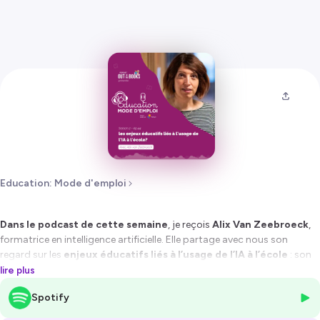
Education: Mode d'emploi
Dans le podcast de cette semaine
, je reçois
Alix Van Zeebroeck
,
formatrice en intelligence artificielle. Elle partage avec nous son
regard sur les
enjeux éducatifs liés à l’usage de l’IA à l’école
: son
impact sur les pratiques pédagogiques, sur la manière dont les jeunes
lire plus
apprennent et travaillent, mais aussi sur les
questions
Spotify
environnementales
qu’elle soulève.
L’éducation aux IA ne serait-elle finalement pas aussi une